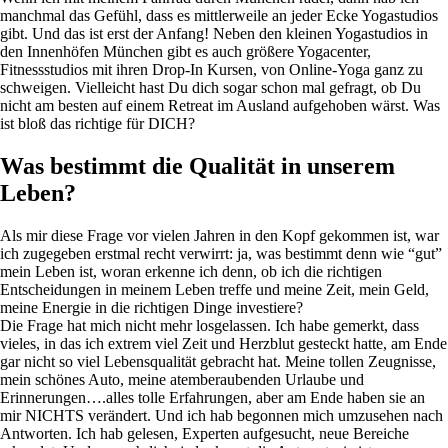
manchmal das Gefühl, dass es mittlerweile an jeder Ecke Yogastudios
gibt. Und das ist erst der Anfang! Neben den kleinen Yogastudios in
den Innenhöfen München gibt es auch größere Yogacenter,
Fitnessstudios mit ihren Drop-In Kursen, von Online-Yoga ganz zu
schweigen. Vielleicht hast Du dich sogar schon mal gefragt, ob Du
nicht am besten auf einem Retreat im Ausland aufgehoben wärst. Was
ist bloß das richtige für DICH?
Was bestimmt die Qualität in unserem
Leben?
Als mir diese Frage vor vielen Jahren in den Kopf gekommen ist, war
ich zugegeben erstmal recht verwirrt: ja, was bestimmt denn wie “gut”
mein Leben ist, woran erkenne ich denn, ob ich die richtigen
Entscheidungen in meinem Leben treffe und meine Zeit, mein Geld,
meine Energie in die richtigen Dinge investiere?
Die Frage hat mich nicht mehr losgelassen. Ich habe gemerkt, dass
vieles, in das ich extrem viel Zeit und Herzblut gesteckt hatte, am Ende
gar nicht so viel Lebensqualität gebracht hat. Meine tollen Zeugnisse,
mein schönes Auto, meine atemberaubenden Urlaube und
Erinnerungen….alles tolle Erfahrungen, aber am Ende haben sie an
mir NICHTS verändert. Und ich hab begonnen mich umzusehen nach
Antworten. Ich hab gelesen, Experten aufgesucht, neue Bereiche