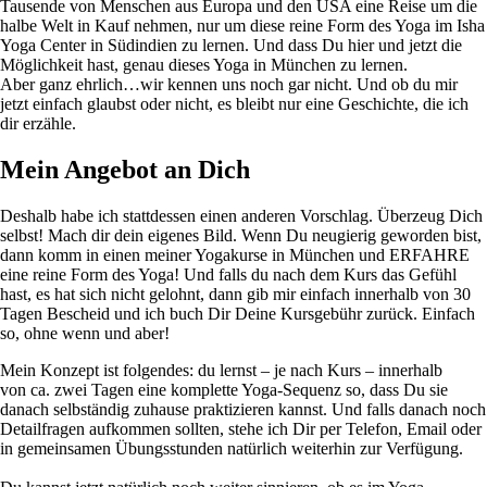
Tausende von Menschen aus Europa und den USA eine Reise um die
halbe Welt in Kauf nehmen, nur um diese reine Form des Yoga im Isha
Yoga Center in Südindien zu lernen. Und dass Du hier und jetzt die
Möglichkeit hast, genau dieses Yoga in München zu lernen.
Aber ganz ehrlich…wir kennen uns noch gar nicht. Und ob du mir
jetzt einfach glaubst oder nicht, es bleibt nur eine Geschichte, die ich
dir erzähle.
Mein Angebot an Dich
Deshalb habe ich stattdessen einen anderen Vorschlag. Überzeug Dich
selbst! Mach dir dein eigenes Bild. Wenn Du neugierig geworden bist,
dann komm in einen meiner Yogakurse in München und ERFAHRE
eine reine Form des Yoga! Und falls du nach dem Kurs das Gefühl
hast, es hat sich nicht gelohnt, dann gib mir einfach innerhalb von 30
Tagen Bescheid und ich buch Dir Deine Kursgebühr zurück. Einfach
so, ohne wenn und aber!
Mein Konzept ist folgendes: du lernst – je nach Kurs – innerhalb
von ca. zwei Tagen eine komplette Yoga-Sequenz so, dass Du sie
danach selbständig zuhause praktizieren kannst. Und falls danach noch
Detailfragen aufkommen sollten, stehe ich Dir per Telefon, Email oder
in gemeinsamen Übungsstunden natürlich weiterhin zur Verfügung.