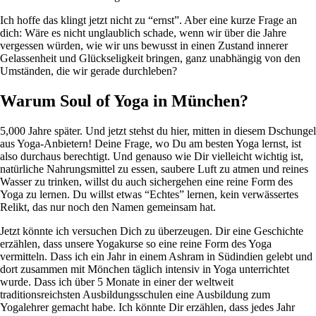
Ich hoffe das klingt jetzt nicht zu “ernst”. Aber eine kurze Frage an
dich: Wäre es nicht unglaublich schade, wenn wir über die Jahre
vergessen würden, wie wir uns bewusst in einen Zustand innerer
Gelassenheit und Glückseligkeit bringen, ganz unabhängig von den
Umständen, die wir gerade durchleben?
Warum Soul of Yoga in München?
5,000 Jahre später. Und jetzt stehst du hier, mitten in diesem Dschungel
aus Yoga-Anbietern! Deine Frage, wo Du am besten Yoga lernst, ist
also durchaus berechtigt. Und genauso wie Dir vielleicht wichtig ist,
natürliche Nahrungsmittel zu essen, saubere Luft zu atmen und reines
Wasser zu trinken, willst du auch sichergehen eine reine Form des
Yoga zu lernen. Du willst etwas “Echtes” lernen, kein verwässertes
Relikt, das nur noch den Namen gemeinsam hat.
Jetzt könnte ich versuchen Dich zu überzeugen. Dir eine Geschichte
erzählen, dass unsere Yogakurse so eine reine Form des Yoga
vermitteln. Dass ich ein Jahr in einem Ashram in Südindien gelebt und
dort zusammen mit Mönchen täglich intensiv in Yoga unterrichtet
wurde. Dass ich über 5 Monate in einer der weltweit
traditionsreichsten Ausbildungsschulen eine Ausbildung zum
Yogalehrer gemacht habe. Ich könnte Dir erzählen, dass jedes Jahr