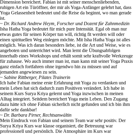
Dimension bereichert. Fabian ist mit seiner menschenliebenden,
ruhigen Art ein Türöffner, der mir als Yoga-Anfänger gelehrt hat, dass
Yoga Gelassenheit bedeutet und die Reise da beginnt, wo man gerade
ist.
~ Dr. Richard Andrew Heym, Forscher und Dozent für Zahnmedizin
Isha Hatha Yoga bedeutet für mich pure Intensität. Egal ob man nur
etwas gutes für seinen Körper tun will, richtig fit werden will oder
einen spirituellen Weg einlegen möchte. Mit Isha Hatha Yoga ist alles
möglich. Was ich daran besonders liebe, ist die Art und Weise, wie es
angeboten und unterrichtet wird. Man lernt die Übungsabfolgen
innerhalb eines Workshops und erhält somit sehr kraftvolle Werkzeuge
für zuhause. Wo auch immer man ist, man kann mit seiner Yoga Praxis
ganz einfach fortfahren ohne irgendwo hin zu müssen und auf
jemanden angewiesen zu sein.
~ Sabine Rittberger, Pilates Trainerin
Ich habe Fabian meine erste Erfahrung mit Yoga zu verdanken und
mein Leben hat sich dadurch zum Positiven verändert. Ich habe in
seinem Kurs Surya Kriya gelernt und Yoga inzwischen in meinen
Alltag integriert. Seitdem bereichert Yoga mein Leben. Den Zugang
dazu hätte ich ohne Fabian sicherlich nicht gefunden und ich bin ihm
dafür sehr dankbar!
~ Dr. Barbara Pirner, Rechtsanwältin
Mein Eindruck von Fabian und seinem Team war sehr positiv. Der
Surya Kriya Kurs war klasse organisiert, die Betreuung war
professionell und persönlich. Die Atmosphäre im Kurs war