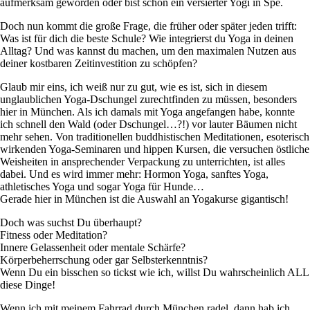
aufmerksam geworden oder bist schon ein versierter Yogi in Spé.
Doch nun kommt die große Frage, die früher oder später jeden trifft:
Was ist für dich die beste Schule? Wie integrierst du Yoga in deinen
Alltag? Und was kannst du machen, um den maximalen Nutzen aus
deiner kostbaren Zeitinvestition zu schöpfen?
Glaub mir eins, ich weiß nur zu gut, wie es ist, sich in diesem
unglaublichen Yoga-Dschungel zurechtfinden zu müssen, besonders
hier in München. Als ich damals mit Yoga angefangen habe, konnte
ich schnell den Wald (oder Dschungel…?!) vor lauter Bäumen nicht
mehr sehen. Von traditionellen buddhistischen Meditationen, esoterisch
wirkenden Yoga-Seminaren und hippen Kursen, die versuchen östliche
Weisheiten in ansprechender Verpackung zu unterrichten, ist alles
dabei. Und es wird immer mehr: Hormon Yoga, sanftes Yoga,
athletisches Yoga und sogar Yoga für Hunde…
Gerade hier in München ist die Auswahl an Yogakurse gigantisch!
Doch was suchst Du überhaupt?
Fitness oder Meditation?
Innere Gelassenheit oder mentale Schärfe?
Körperbeherrschung oder gar Selbsterkenntnis?
Wenn Du ein bisschen so tickst wie ich, willst Du wahrscheinlich ALL
diese Dinge!
Wenn ich mit meinem Fahrrad durch München radel, dann hab ich