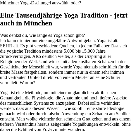
Münchner Yoga-Dschungel auswählt, oder?
Eine Tausendjährige Yoga Tradition - jetzt
auch in München
Was denkst du, wie lange es Yoga schon gibt?
Ich kann dir hier nur eine ungefähre Antwort geben: Yoga ist alt.
SEHR alt. Es gibt verschiedene Quellen, in jedem Fall aber lässt sich
die yogische Tradition mindestens 5,000 bis 15,000 Jahre
zurückverfolgen. Also deutlich weiter, als der Ursprung aller
Religionen der Welt. Und wie es mit allen kostbaren Schätzen in der
Geschichte der Menschheit war, wurde Yoga niemals schriftlich für die
breite Masse festgehalten, sondern immer nur in einem sehr intimen
und vertrauten Umfeld direkt von einem Meister an seine Schüler
vermittelt. Warum?
Yoga ist eine Methode, um mit einer unglaublichen akribischen
Genauigkeit, die Physiologie, die Anatomie und noch tiefere Aspekte
des menschlichen Systems zu anzugehen. Dabei sollte verhindert
werden, dass aus diesem Wissen – wie so oft – eine starre Ideologie
gemacht wird oder durch falsche Anwendung ein Schaden am Schüler
entsteht. Man wollte vielmehr den schmalen Grat gehen und aus einem
tieferen Verständnis heraus zeitgemäße Yogaübungen entwickeln, ohne
dabei die Echtheit von Yoga zu unterwandern.