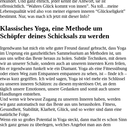
erkundet. Und ganz ehrlich, jeder kennt die Antwort, sie ist
offensichtlich. “Wahres Glück kommt von innen”. Na toll…meine
Lebensqualität wird also von meiner eigenen inneren “Glückseligkeit”
bestimmt. Nur, was mach ich jetzt mit dieser Info?
Klassisches Yoga, eine Methode um
Schöpfer deines Schicksals zu werden
Irgendwann hat mich ein sehr guter Freund darauf gebracht, dass Yoga
im Ursprung ein ganzheitliches Sammelsurium an Methoden ist, um
aus uns selbst das Beste heraus zu holen. Subtile Techniken, mit denen
wir an unserer Schale, sondern auch an unserem innersten Kern feilen,
bis er irgendwann funkelt wie ein Diamant. Yoga als eine Fitnessübung
oder einen Weg zum Entspannen entspannen zu sehen, ist – finde ich –
etwas kurz gegriffen. Ich würd sagen, Yoga ist viel mehr ein Schlüssel
zu unseren inneren Schätzen: zu diesem mysteriösen Ort, an dem
täglich unsere Emotionen, unsere Gedanken und somit auch unsere
Handlungen entstehen.
Und wenn wir bewusst Zugang zu unserem Inneren haben, werden
wir ganz automatisch nur das Beste aus uns herausholen. Fitness,
Gesundheit, Stabilität, Klarheit, Glück, und so weiter sind dann eine
natürliche Folge.
Wenn ein so großes Potential in Yoga steckt, dann macht es schon Sinn
sich ganz genau zu überlegen, welches Angebot man aus dem