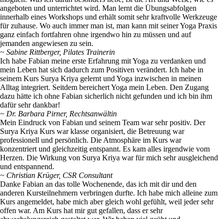
angeboten und unterrichtet wird. Man lernt die Übungsabfolgen
innerhalb eines Workshops und erhält somit sehr kraftvolle Werkzeuge
für zuhause. Wo auch immer man ist, man kann mit seiner Yoga Praxis
ganz einfach fortfahren ohne irgendwo hin zu müssen und auf
jemanden angewiesen zu sein.
~ Sabine Rittberger, Pilates Trainerin
Ich habe Fabian meine erste Erfahrung mit Yoga zu verdanken und
mein Leben hat sich dadurch zum Positiven verändert. Ich habe in
seinem Kurs Surya Kriya gelernt und Yoga inzwischen in meinen
Alltag integriert. Seitdem bereichert Yoga mein Leben. Den Zugang
dazu hätte ich ohne Fabian sicherlich nicht gefunden und ich bin ihm
dafür sehr dankbar!
~ Dr. Barbara Pirner, Rechtsanwältin
Mein Eindruck von Fabian und seinem Team war sehr positiv. Der
Surya Kriya Kurs war klasse organisiert, die Betreuung war
professionell und persönlich. Die Atmosphäre im Kurs war
konzentriert und gleichzeitig entspannt. Es kam alles irgendwie vom
Herzen. Die Wirkung von Surya Kriya war für mich sehr ausgleichend
und entspannend.
~ Christian Krüger, CSR Consultant
Danke Fabian an das tolle Wochenende, das ich mit dir und den
anderen Kursteilnehmern verbringen durfte. Ich habe mich alleine zum
Kurs angemeldet, habe mich aber gleich wohl gefühlt, weil jeder sehr
offen war. Am Kurs hat mir gut gefallen, dass er sehr