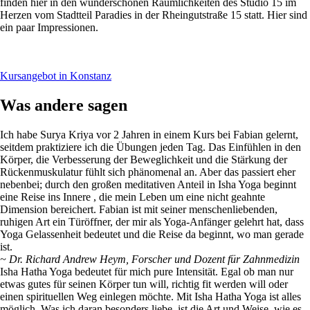
finden hier in den wunderschönen Räumlichkeiten des Studio 15 im
Herzen vom Stadtteil Paradies in der Rheingutstraße 15 statt. Hier sind
ein paar Impressionen.
Kursangebot in Konstanz
Was andere sagen
Ich habe Surya Kriya vor 2 Jahren in einem Kurs bei Fabian gelernt,
seitdem praktiziere ich die Übungen jeden Tag. Das Einfühlen in den
Körper, die Verbesserung der Beweglichkeit und die Stärkung der
Rückenmuskulatur fühlt sich phänomenal an. Aber das passiert eher
nebenbei; durch den großen meditativen Anteil in Isha Yoga beginnt
eine Reise ins Innere , die mein Leben um eine nicht geahnte
Dimension bereichert. Fabian ist mit seiner menschenliebenden,
ruhigen Art ein Türöffner, der mir als Yoga-Anfänger gelehrt hat, dass
Yoga Gelassenheit bedeutet und die Reise da beginnt, wo man gerade
ist.
~ Dr. Richard Andrew Heym, Forscher und Dozent für Zahnmedizin
Isha Hatha Yoga bedeutet für mich pure Intensität. Egal ob man nur
etwas gutes für seinen Körper tun will, richtig fit werden will oder
einen spirituellen Weg einlegen möchte. Mit Isha Hatha Yoga ist alles
möglich. Was ich daran besonders liebe, ist die Art und Weise, wie es