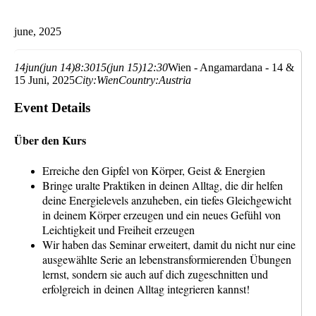
june, 2025
14
jun
(jun 14)
8:30
15
(jun 15)
12:30
Wien - Angamardana - 14 &
15 Juni, 2025
City:
Wien
Country:
Austria
Event Details
Über den Kurs
Erreiche den Gipfel von Körper, Geist & Energien
Bringe uralte Praktiken in deinen Alltag, die dir helfen
deine Energielevels anzuheben, ein tiefes Gleichgewicht
in deinem Körper erzeugen und ein neues Gefühl von
Leichtigkeit und Freiheit erzeugen
Wir haben das Seminar erweitert, damit du nicht nur eine
ausgewählte Serie an lebenstransformierenden Übungen
lernst, sondern sie auch auf dich zugeschnitten und
erfolgreich in deinen Alltag integrieren kannst!