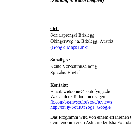
(Zahlung in Raten möglich)
Ort:
Sozialsprengel Brixlegg
Obingerweg 4a, Brixlegg, Austria
(Google Maps Link)
Sonstiges:
Keine Vorkentnisse nötig
Sprache: English
Kontakt:
Email: welcome@soulofyoga.de
Was andere Teilnehmer sagen:
fb.com/pg/mysoulofyoga/reviews
http://bit.ly/SoulOfYoga_Google
Das Programm wird von einem erfahrenen und
dem renommierten Ashram der Isha Foundati