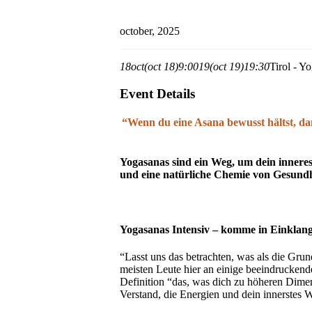
october, 2025
18
oct
(oct 18)
9:00
19
(oct 19)
19:30
Tirol - Y
Event Details
“Wenn du eine Asana bewusst hältst, dan
Yogasanas sind ein Weg, um dein inneres
und eine natürliche Chemie von Gesundhe
Yogasanas Intensiv – komme in Einklan
“Lasst uns das betrachten, was als die Gr
meisten Leute hier an einige beeindruckend
Definition “das, was dich zu höheren Dime
Verstand, die Energien und dein innerstes W