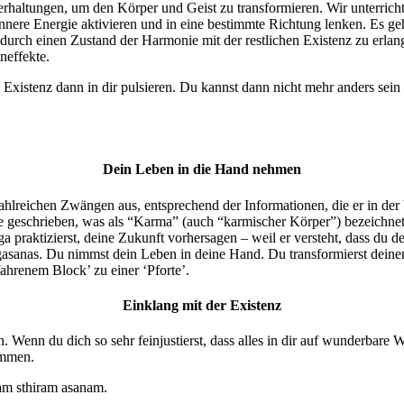
erhaltungen, um den Körper und Geist zu transformieren. Wir unterricht
 innere Energie aktivieren und in eine bestimmte Richtung lenken. Es g
durch einen Zustand der Harmonie mit der restlichen Existenz zu erlan
neffekte.
 Existenz dann in dir pulsieren. Du kannst dann nicht mehr anders sein 
Dein Leben in die Hand nehmen
hlreichen Zwängen aus, entsprechend der Informationen, die er in der
 geschrieben, was als “Karma” (auch “karmischer Körper”) bezeichnet 
Yoga praktizierst, deine Zukunft vorhersagen – weil er versteht, dass 
gasanas. Du nimmst dein Leben in deine Hand. Du transformierst deinen
ahrenem Block’ zu einer ‘Pforte’.
Einklang mit der Existenz
. Wenn du dich so sehr feinjustierst, dass alles in dir auf wunderbare 
ommen.
ham sthiram asanam.