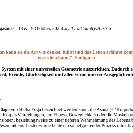
ogasanas - 18 & 19 Oktober, 2025
City:
Tyrol
Country:
Austria
n kann sie die Art wie denkst, fühlst und das Leben erfährst kom
erreichen kann.”- Sadhguru
 System mit einer universellen Geometrie auszurichten. Dadurch e
it, Freude, Glückseligkeit und allen voran innerer Ausgeglichenh
g
undlage von Hatha Yoga bezeichnet werden kann: die Asana (= ‘Körperh
e Körper-Verdrehungen, um Fitness, Beweglichkeit oder die Muskelkraf
nsionen, beziehungsweise zu einer tieferen Wahrnehmung des Lebens b
esen mit ein. Leider wurde heute ein so tiefgreifender Prozess oftmals z