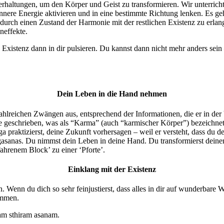
erhaltungen, um den Körper und Geist zu transformieren. Wir unterricht
 innere Energie aktivieren und in eine bestimmte Richtung lenken. Es g
durch einen Zustand der Harmonie mit der restlichen Existenz zu erlan
neffekte.
 Existenz dann in dir pulsieren. Du kannst dann nicht mehr anders sein 
Dein Leben in die Hand nehmen
hlreichen Zwängen aus, entsprechend der Informationen, die er in der
 geschrieben, was als “Karma” (auch “karmischer Körper”) bezeichnet 
Yoga praktizierst, deine Zukunft vorhersagen – weil er versteht, dass 
gasanas. Du nimmst dein Leben in deine Hand. Du transformierst deinen
ahrenem Block’ zu einer ‘Pforte’.
Einklang mit der Existenz
. Wenn du dich so sehr feinjustierst, dass alles in dir auf wunderbare 
ommen.
ham sthiram asanam.