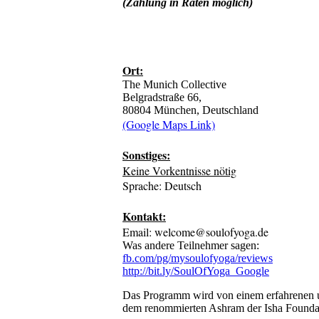
(Zahlung in Raten möglich)
Ort:
The Munich Collective
Belgradstraße 66,
80804 München, Deutschland
(Google Maps Link)
Sonstiges:
Keine Vorkentnisse nötig
Sprache: Deutsch
Kontakt:
Email: welcome@soulofyoga.de
Was andere Teilnehmer sagen:
fb.com/pg/mysoulofyoga/reviews
http://bit.ly/SoulOfYoga_Google
Das Programm wird von einem erfahrenen und
dem renommierten Ashram der Isha Foundati