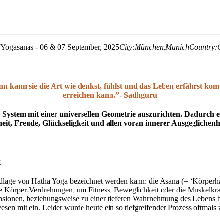
Yogasanas - 06 & 07 September, 2025
City:
München,
Munich
Country:
n kann sie die Art wie denkst, fühlst und das Leben erfährst kom
erreichen kann.”- Sadhguru
 System mit einer universellen Geometrie auszurichten. Dadurch e
it, Freude, Glückseligkeit und allen voran innerer Ausgeglichenh
g
undlage von Hatha Yoga bezeichnet werden kann: die Asana (= ‘Körperh
e Körper-Verdrehungen, um Fitness, Beweglichkeit oder die Muskelkraf
nsionen, beziehungsweise zu einer tieferen Wahrnehmung des Lebens b
esen mit ein. Leider wurde heute ein so tiefgreifender Prozess oftmals z