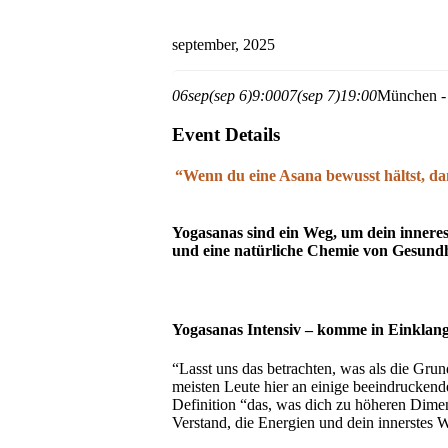
september, 2025
06
sep
(sep 6)
9:00
07
(sep 7)
19:00
München - 
Event Details
“Wenn du eine Asana bewusst hältst, dan
Yogasanas sind ein Weg, um dein inneres
und eine natürliche Chemie von Gesundhe
Yogasanas Intensiv – komme in Einklan
“Lasst uns das betrachten, was als die Gr
meisten Leute hier an einige beeindruckend
Definition “das, was dich zu höheren Dime
Verstand, die Energien und dein innerstes W