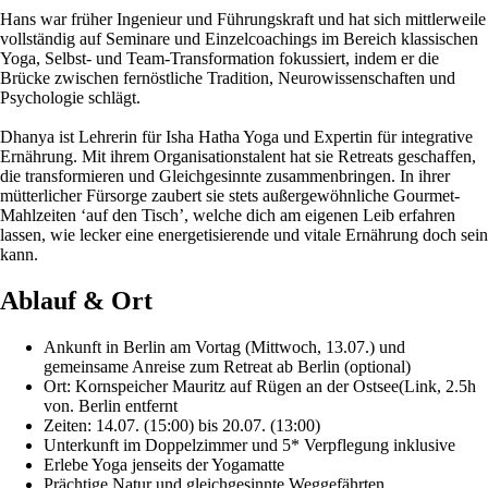
Hans war früher Ingenieur und Führungskraft und hat sich mittlerweile
vollständig auf Seminare und Einzelcoachings im Bereich klassischen
Yoga, Selbst- und Team-Transformation fokussiert, indem er die
Brücke zwischen fernöstliche Tradition, Neurowissenschaften und
Psychologie schlägt.
Dhanya ist Lehrerin für Isha Hatha Yoga und Expertin für integrative
Ernährung. Mit ihrem Organisationstalent hat sie Retreats geschaffen,
die transformieren und Gleichgesinnte zusammenbringen. In ihrer
mütterlicher Fürsorge zaubert sie stets außergewöhnliche Gourmet-
Mahlzeiten ‘auf den Tisch’, welche dich am eigenen Leib erfahren
lassen, wie lecker eine energetisierende und vitale Ernährung doch sein
kann.
Ablauf & Ort
Ankunft in Berlin am Vortag (Mittwoch, 13.07.) und
gemeinsame Anreise zum Retreat ab Berlin (optional)
Ort: Kornspeicher Mauritz auf Rügen an der Ostsee(Link, 2.5h
von. Berlin entfernt
Zeiten: 14.07. (15:00) bis 20.07. (13:00)
Unterkunft im Doppelzimmer und 5* Verpflegung inklusive
Erlebe Yoga jenseits der Yogamatte
Prächtige Natur und gleichgesinnte Weggefährten