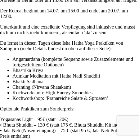
Abreise in Berlin oder um 15.00 Uhr am Veranstaltungsort auf Rügen.
Der Retreat beginnt am 14.07. um 15:00 und endet am 20.07. um
12:00.
Unterkunft und eine exzellente Verpflegung sind inklusive und musst
dich um nichts mehr kümmern, als einfach ‘da’ zu sein.
Du lernst in diesen Tagen diese Isha Hatha Yoga Praktiken von
Sadhguru (mehr Details findest du oben auf dieser Seite):
Angamardana (komplette Sequenz sowie Zusatzelemente und
fortgeschrittene Optionen)
Bhastrika Kriya
Aumkar Meditation mit Hatha Nadi Shuddhi
Bhakti Sadhana
Chanting (Nirvana Shatakam)
Kochworkshop: High Energy Smoothies
Kochworkshop: ‘Pranareiche Salate & Sprossen’
Optionale Praktiken zum Sonderpreis:
⁠Yogasanas Light – 95€ (statt 120€)
•⁠ ⁠Bhuta Shuddhi – 130 € (statt 175 €, Bhuta Shuddhi Kit inclusive)
•⁠ ⁠Jala Neti (Nasenreinigung) – 75 € (statt 95 €, Jala Neti Pot ist im
Preis enthalten)