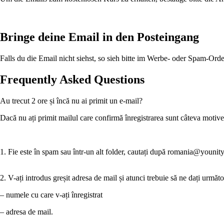
Bringe deine Email in den Posteingang
Falls du die Email nicht siehst, so sieh bitte im Werbe- oder Spam-Or
Frequently Asked Questions
Au trecut 2 ore și încă nu ai primit un e-mail?
Dacă nu ați primit mailul care confirmă înregistrarea sunt câteva motive
1. Fie este în spam sau într-un alt folder, cautați după romania@younit
2. V-ați introdus greșit adresa de mail și atunci trebuie să ne dați următoa
– numele cu care v-ați înregistrat
– adresa de mail.