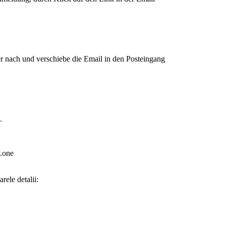
der nach und verschiebe die Email in den Posteingang
.
y.one
rele detalii: