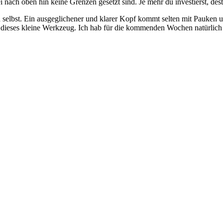
 nach oben hin keine Grenzen gesetzt sind. Je mehr du investierst, d
h selbst. Ein ausgeglichener und klarer Kopf kommt selten mit Pauken 
lt dieses kleine Werkzeug. Ich hab für die kommenden Wochen natürlich 